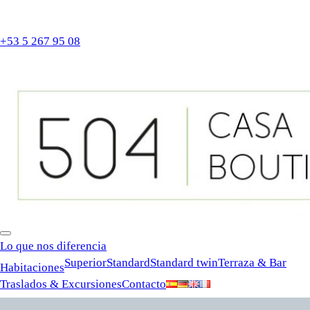
casaboutique504@gmail.com
Calle Obispo 504, entre Villegas y Bernaza, Havana Vieja
+53 5 267 95 08
Lo que nos diferencia
Superior
Standard
Standard twin
Terraza & Bar
Habitaciones
Traslados & Excursiones
Contacto