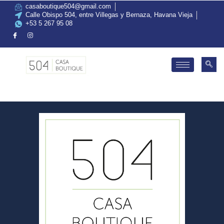
casaboutique504@gmail.com
Calle Obispo 504, entre Villegas y Bernaza, Havana Vieja
+53 5 267 95 08