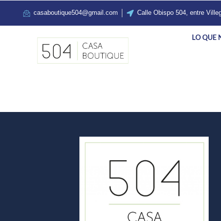
casaboutique504@gmail.com
Calle Obispo 504, entre Vill
LO QUE 