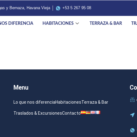
egas y Bernaza, Havana Vieja
+53 5 267 95 08
NOS DIFERENCIA
HABITACIONES
TERRAZA & BAR
TR
Menu
Co
Lo que nos diferencia
Habitaciones
Terraza & Bar
Traslados & Excursiones
Contacto